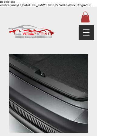
google-site-
verification=yUQflaRrfT0ei_sMWnDwKqJV7od4KWtNY0K5gnZqZE