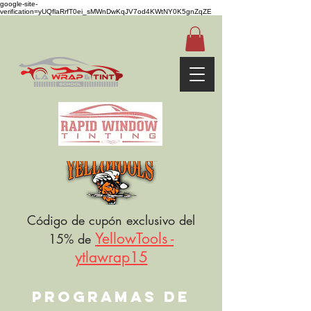
google-site-
verification=yUQflaRrfT0ei_sMWnDwKqJV7od4KWtNY0K5gnZqZE
Código de cupón exclusivo del
YellowTools -
15% de
ytlawrap15
PROGRAMAS DE