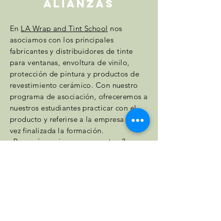
ALIANZAS
En
LA Wrap and Tint School
nos
asociamos con los principales
fabricantes y distribuidores de tinte
para ventanas, envoltura de vinilo,
protección de pintura y productos de
revestimiento cerámico. Con nuestro
programa de asociación, ofreceremos a
nuestros estudiantes practicar con el
producto y
referirse
a la empresa una
vez
finalizada
la formación.
¿Por qué asociarse con nosotros?
- Presentar productos a nuevos clientes.
- Obtenga una exposición constante a
través de nuestra escuela
- Ser destacado en nuestro sitio web
Marcas destacadas