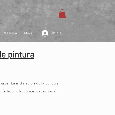
Iniciar sesión
 EN LÍNEA
More
de pintura
resos. La instalación de la película
nt School ofrecemos capacitación