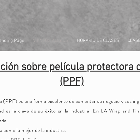
anding Page
VIENTOS ALISIOS
HORARIO DE CLASES
CLASE
ción sobre película protectora 
(PPF)
ra (PPF) es una forma excelente de
aumentar
su negocio y sus ing
dad es la clave de su éxito en la industria. En LA Wrap and Ti
ada.
a como la mejor de la industria.
ca en PPF de 3 días