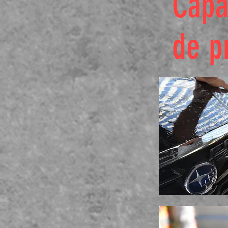
Capa
de p