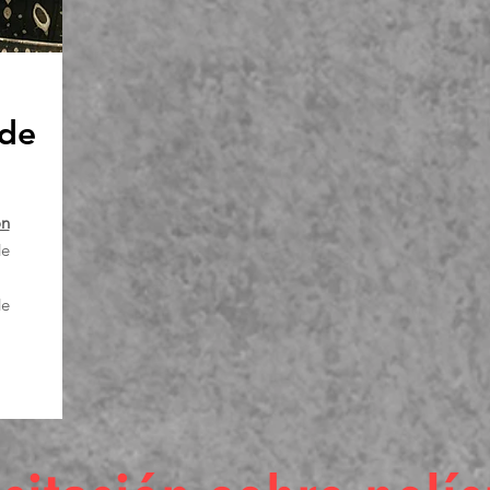
 de
ón
de
de