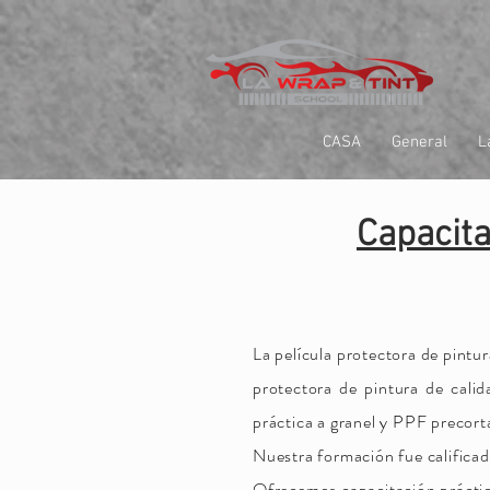
google-site-verification=yUQflaRrfT0ei_sMWnDwKqJV7od4KWtNY0K5gnZqZE
CASA
General
L
Capacita
La película protectora de pintu
protectora de pintura de cali
práctica a granel y PPF precort
Nuestra formación fue calificad
Ofrecemos capacitación prácti