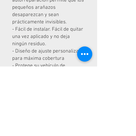
autorreparación permite que los
pequeños arañazos
desaparezcan y sean
prácticamente invisibles.
- Fácil de instalar. Fácil de quitar
una vez aplicado y no deja
ningún residuo.
- Diseño de ajuste personalizado
para máxima cobertura
- Protege su vehículo de
arañazos
INFORMACIÓN DEL PRODUCTO
Copas de puerta universales
POLÍTICA DE DEVOLUCIÓN Y
Hecho en EE.UU
REEMBOLSO
Marca: AstraShield
El producto se puede devolver sin usar
DATOS DE ENVÍO
en su caja original. El cliente es