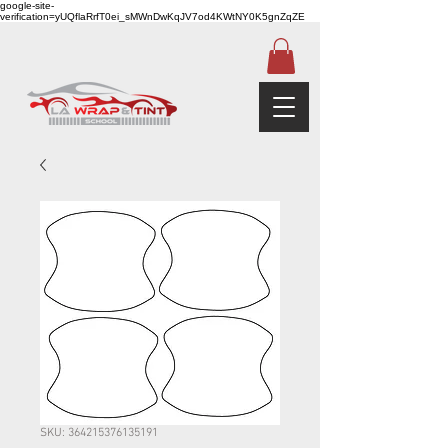
google-site-
verification=yUQflaRrfT0ei_sMWnDwKqJV7od4KWtNY0K5gnZqZE
SKU: 364215376135191