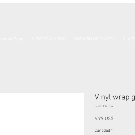
anding Page
VIENTOS ALISIOS
HORARIO DE CLASES
CLASE
Vinyl wrap 
SKU: CN034
Precio
4,99 US$
Cantidad
*