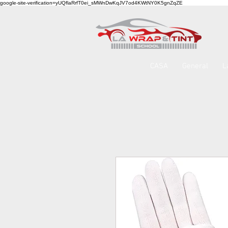
google-site-verification=yUQflaRrfT0ei_sMWnDwKqJV7od4KWtNY0K5gnZqZE
CASA
General
L