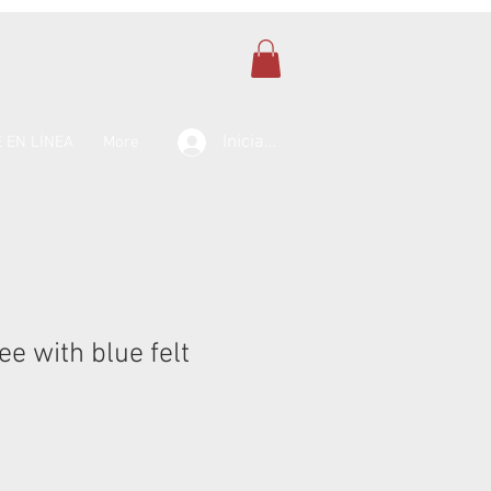
Iniciar sesión
 EN LÍNEA
More
e with blue felt