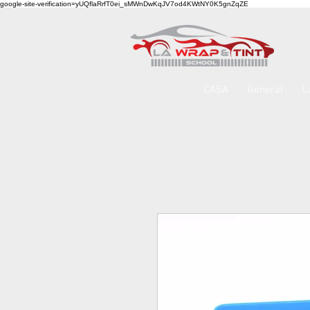
google-site-verification=yUQflaRrfT0ei_sMWnDwKqJV7od4KWtNY0K5gnZqZE
CASA
General
L