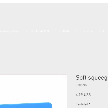
anding Page
VIENTOS ALISIOS
HORARIO DE CLASES
CLASE
Soft squeege
SKU: A04
Precio
4,99 US$
Cantidad
*