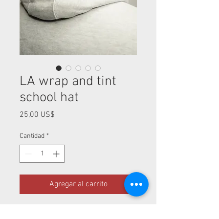
LA wrap and tint
school hat
Precio
25,00 US$
Cantidad
*
Agregar al carrito
Limited edition LA Wrap and tint