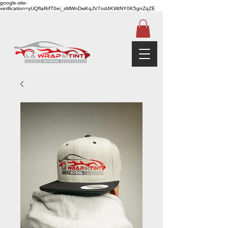
google-site-
verification=yUQflaRrfT0ei_sMWnDwKqJV7od4KWtNY0K5gnZqZE