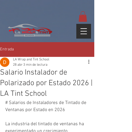
google-site-
verification=yUQflaRrfT0ei_sMWnDwKqJV7od4KWtNY0K5gnZqZE
Entrada
LA Wrap and Tint School
28 abr
3 min de lectura
Salario Instalador de
Polarizado por Estado 2026 |
LA Tint School
# Salarios de Instaladores de Tintado de 
Ventanas por Estado en 2026

La industria del tintado de ventanas ha 
experimentado un crecimiento 