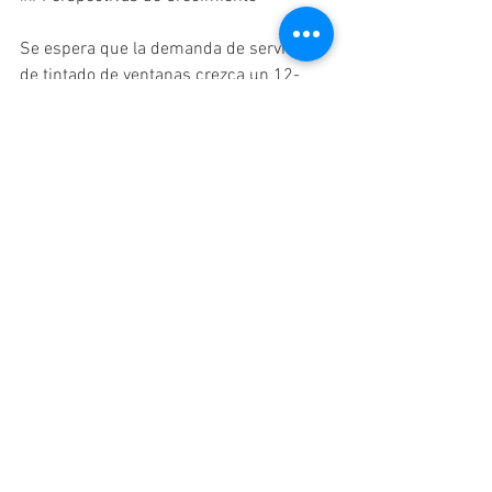
Se espera que la demanda de servicios 
de tintado de ventanas crezca un 12-
15% anualmente en los próximos cinco 
años. Esto presenta una excelente 
oportunidad para quienes buscan 
establecerse en la industria o expandir 
sus negocios.

## Conclusión

El tintado de ventanas es una carrera 
gratificante con un potencial de ingresos 
significativo. Aunque los salarios varían 
según el estado, la experiencia y la 
especialización, muchos instaladores 
logran ganar entre $50,000 y $85,000 
anuales. El clave está en desarrollar 