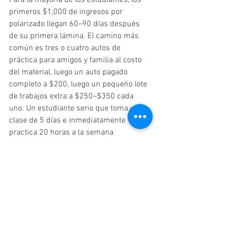
primeros $1,000 de ingresos por 
polarizado llegan 60–90 días después 
de su primera lámina. El camino más 
común es tres o cuatro autos de 
práctica para amigos y familia al costo 
del material, luego un auto pagado 
completo a $200, luego un pequeño lote 
de trabajos extra a $250–$350 cada 
uno. Un estudiante serio que toma una 
clase de 5 días e inmediatamente 
practica 20 horas a la semana 
típicamente alcanza $1,000 en ingresos 
de polarizado ganados dentro de sus 
primeros 75 días desde el inicio de la 
clase.
Q&A de Búsqueda por Voz: 
5 Preguntas Que la Gente 