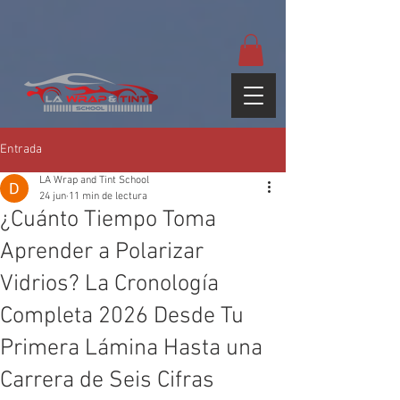
google-site-
verification=yUQflaRrfT0ei_sMWnDwKqJV7od4KWtNY0K5gnZqZE
Entrada
LA Wrap and Tint School
24 jun
11 min de lectura
¿Cuánto Tiempo Toma
Aprender a Polarizar
Vidrios? La Cronología
Completa 2026 Desde Tu
Primera Lámina Hasta una
Carrera de Seis Cifras