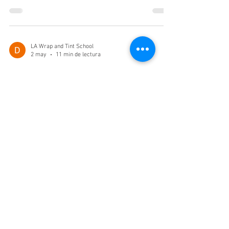
de marcas y cómo certificarte.
LA Wrap and Tint School
2 may
11 min de lectura
Cómo Inscribirse en una
Capacitación de Película
Protectora de Pintura en
California: La Guía 2026 Paso a
Paso para Anotarse en una Clase
de PPF
La película protectora de pintura — esa piel
transparente de uretano que ves protegiendo
paragolpes y capós completos en cada Tesla,
Porsche, Rivian, BMW M y casi todo Lamborghini de
Los Ángeles — se ha vuelto silenciosamente uno de
los oficios más rentables que una persona trabajadora