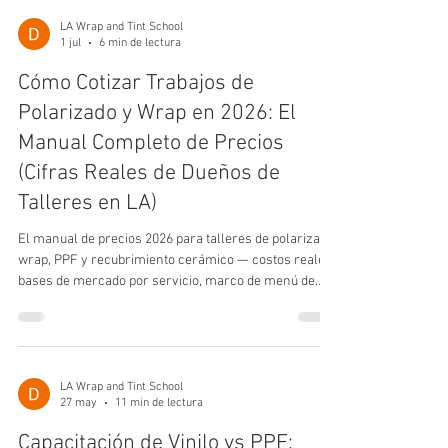
LA Wrap and Tint School
1 jul
6 min de lectura
Cómo Cotizar Trabajos de
Polarizado y Wrap en 2026: El
Manual Completo de Precios
(Cifras Reales de Dueños de
Talleres en LA)
El manual de precios 2026 para talleres de polarizado,
wrap, PPF y recubrimiento cerámico — costos reales,
bases de mercado por servicio, marco de menú de
tres niveles y estrategias de bundle que elevan ticket
promedio 22–40%.
LA Wrap and Tint School
27 may
11 min de lectura
Capacitación de Vinilo vs PPF: