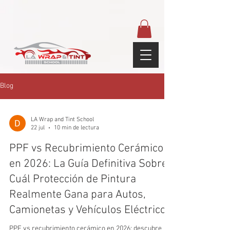
google-site-
verification=yUQflaRrfT0ei_sMWnDwKqJV7od4KWtNY0K5gnZqZE
Blog
LA Wrap and Tint School
22 jul
10 min de lectura
PPF vs Recubrimiento Cerámico
en 2026: La Guía Definitiva Sobre
Cuál Protección de Pintura
Realmente Gana para Autos,
Camionetas y Vehículos Eléctricos
PPF vs recubrimiento cerámico en 2026: descubre