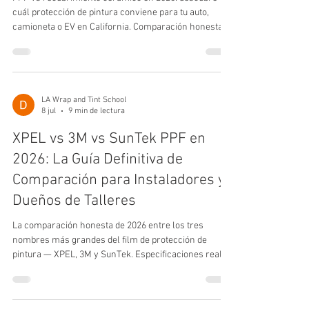
cuál protección de pintura conviene para tu auto,
camioneta o EV en California. Comparación honesta y
precios.
LA Wrap and Tint School
8 jul
9 min de lectura
XPEL vs 3M vs SunTek PPF en
2026: La Guía Definitiva de
Comparación para Instaladores y
Dueños de Talleres
La comparación honesta de 2026 entre los tres
nombres más grandes del film de protección de
pintura — XPEL, 3M y SunTek. Especificaciones reales
del film, costos al mayoreo, la letra chica de la
garantía y cuál deberías realmente tener en stock en
tu taller.