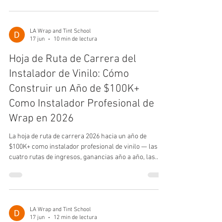
tu taller.
LA Wrap and Tint School
17 jun
10 min de lectura
Hoja de Ruta de Carrera del
Instalador de Vinilo: Cómo
Construir un Año de $100K+
Como Instalador Profesional de
Wrap en 2026
La hoja de ruta de carrera 2026 hacia un año de
$100K+ como instalador profesional de vinilo — las
cuatro rutas de ingresos, ganancias año a año, las
habilidades que más rápido elevan el pago, las
certificaciones que importan y un plan de 36 meses
desde la primera espátula hasta un ingreso de seis
cifras.
LA Wrap and Tint School
17 jun
12 min de lectura