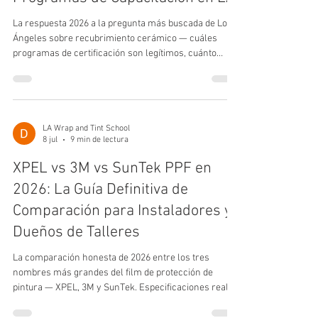
La respuesta 2026 a la pregunta más buscada de Los
Ángeles sobre recubrimiento cerámico — cuáles
programas de certificación son legítimos, cuánto
duran, cuánto cuestan y cuál realmente te consigue
trabajo o pone en marcha tu taller.
LA Wrap and Tint School
8 jul
9 min de lectura
XPEL vs 3M vs SunTek PPF en
2026: La Guía Definitiva de
Comparación para Instaladores y
Dueños de Talleres
La comparación honesta de 2026 entre los tres
nombres más grandes del film de protección de
pintura — XPEL, 3M y SunTek. Especificaciones reales
del film, costos al mayoreo, la letra chica de la
garantía y cuál deberías realmente tener en stock en