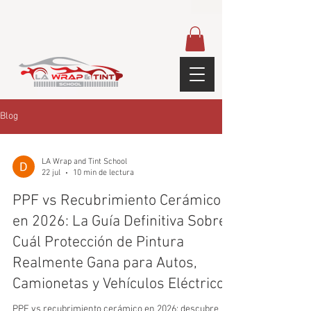
google-site-
verification=yUQflaRrfT0ei_sMWnDwKqJV7od4KWtNY0K5gnZqZE
Blog
LA Wrap and Tint School
22 jul
10 min de lectura
PPF vs Recubrimiento Cerámico
en 2026: La Guía Definitiva Sobre
Cuál Protección de Pintura
Realmente Gana para Autos,
Camionetas y Vehículos Eléctricos
PPF vs recubrimiento cerámico en 2026: descubre