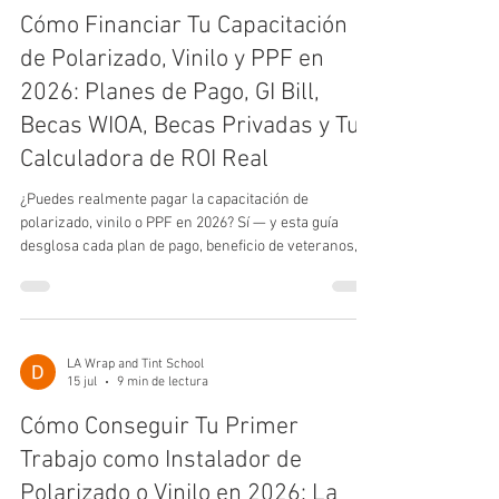
Cómo Financiar Tu Capacitación
de Polarizado, Vinilo y PPF en
2026: Planes de Pago, GI Bill,
Becas WIOA, Becas Privadas y Tu
Calculadora de ROI Real
¿Puedes realmente pagar la capacitación de
polarizado, vinilo o PPF en 2026? Sí — y esta guía
desglosa cada plan de pago, beneficio de veteranos,
beca WIOA, patrocinio del empleador y beca privada
disponible para estudiantes de California, más una
calculadora de ROI real para saber cuándo tu
matrícula se paga sola.
LA Wrap and Tint School
15 jul
9 min de lectura
Cómo Conseguir Tu Primer
Trabajo como Instalador de
Polarizado o Vinilo en 2026: La