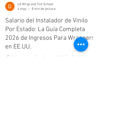
LA Wrap and Tint School
4 may
8 min de lectura
Salario del Instalador de Vinilo
Por Estado: La Guía Completa
2026 de Ingresos Para Wrappers
en EE.UU.
¿Cuánto gana realmente un instalador de vinilo en
2026? Desglose salarial estado por estado para
EE.UU., los cinco modelos de compensación que usan
los talleres, las certificaciones que mueven el sueldo
más rápido, mapa año por año del año 1 al año 10, y
un FAQ de búsqueda por voz de 5 preguntas.
LA Wrap and Tint School
4 may
8 min de lectura
Dónde Encontrar Capacitación
Práctica de Oficios Automotrices