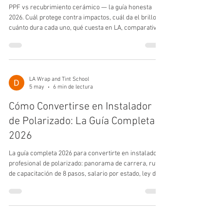
PPF vs recubrimiento cerámico — la guía honesta
2026. Cuál protege contra impactos, cuál da el brillo,
cuánto dura cada uno, qué cuesta en LA, comparativo
de marcas y cómo certificarte.
LA Wrap and Tint School
5 may
6 min de lectura
Cómo Convertirse en Instalador
de Polarizado: La Guía Completa
2026
La guía completa 2026 para convertirte en instalador
profesional de polarizado: panorama de carrera, ruta
de capacitación de 8 pasos, salario por estado, ley de
polarizado en California, preguntas para búsqueda por
voz y cómo empezar en LA Wrap and Tint School.