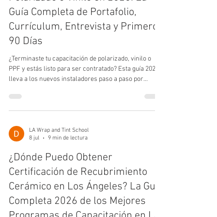
Guía Completa de Portafolio,
Currículum, Entrevista y Primeros
90 Días
¿Terminaste tu capacitación de polarizado, vinilo o
PPF y estás listo para ser contratado? Esta guía 2026
lleva a los nuevos instaladores paso a paso por
construir un portafolio, escribir un currículum,
aprobar la entrevista, negociar salario y sobrevivir tus
primeros 90 días en el bay en Los Ángeles o cualquier
ciudad de EE. UU.
LA Wrap and Tint School
8 jul
9 min de lectura
¿Dónde Puedo Obtener
Certificación de Recubrimiento
Cerámico en Los Ángeles? La Guía
Completa 2026 de los Mejores
Programas de Capacitación en LA