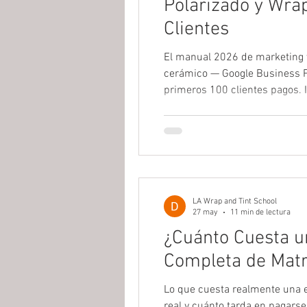
Polarizado y Wra
Clientes
El manual 2026 de marketing y
cerámico — Google Business Pr
primeros 100 clientes pagos. 
LA Wrap and Tint School
27 may
11 min de lectura
¿Cuánto Cuesta u
Completa de Matrí
Lo que cuesta realmente una e
real y cuánto tarda en pagarse