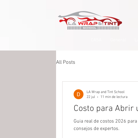
google-site-verification=yUQflaRrfT0ei_sMWnDwKqJV7od4KWtNY0K5gnZqZE
CASA
General
L
All Posts
LA Wrap and Tint School
22 jul
11 min de lectura
Costo para Abrir 
Guia real de costos 2026 para a
consejos de expertos.