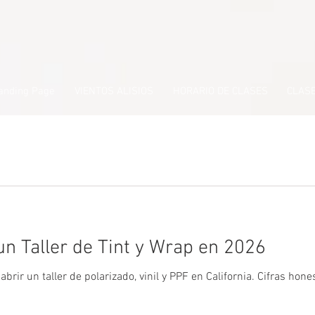
anding Page
VIENTOS ALISIOS
HORARIO DE CLASES
CLASE
un Taller de Tint y Wrap en 2026
brir un taller de polarizado, vinil y PPF en California. Cifras hon