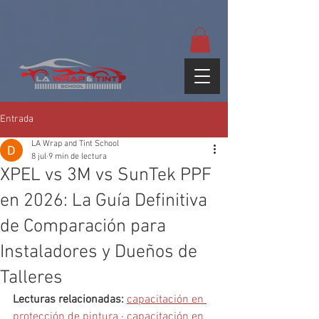
google-site-
verification=yUQflaRrfT0ei_sMWnDwKqJV7od4KWtNY0K5gnZqZE
Entrada
LA Wrap and Tint School
8 jul
9 min de lectura
XPEL vs 3M vs SunTek PPF
en 2026: La Guía Definitiva
de Comparación para
Instaladores y Dueños de
Talleres
Lecturas relacionadas: 
capacitación en 
protección de pintura
 · 
capacitación en 