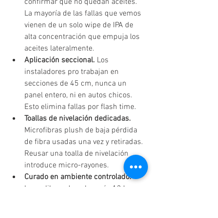
confirmar que no quedan aceites. 
La mayoría de las fallas que vemos 
vienen de un solo wipe de IPA de 
alta concentración que empuja los 
aceites lateralmente.
Aplicación seccional. 
Los 
instaladores pro trabajan en 
secciones de 45 cm, nunca un 
panel entero, ni en autos chicos. 
Esto elimina fallas por flash time.
Toallas de nivelación dedicadas. 
Microfibras plush de baja pérdida 
de fibra usadas una vez y retiradas. 
Reusar una toalla de nivelación 
introduce micro-rayones.
Curado en ambiente controlado. 
4 
horas libres de polvo más 12 horas 
sin tocar en 18°C y 45% humedad. 
La mayoría de las fallas pasan 