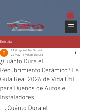
google-site-
verification=yUQflaRrfT0ei_sMWnDwKqJV7od4KWtNY0K5gnZqZE
Entrada
LA Wrap and Tint School
20 may
12 min de lectura
¿Cuánto Dura el
Recubrimiento Cerámico? La
Guía Real 2026 de Vida Útil
para Dueños de Autos e
Instaladores
¿Cuánto Dura el 