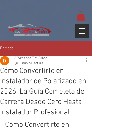
google-site-
verification=yUQflaRrfT0ei_sMWnDwKqJV7od4KWtNY0K5gnZqZE
Entrada
LA Wrap and Tint School
1 jul
8 min de lectura
Cómo Convertirte en
Instalador de Polarizado en
2026: La Guía Completa de
Carrera Desde Cero Hasta
Instalador Profesional
Cómo Convertirte en 