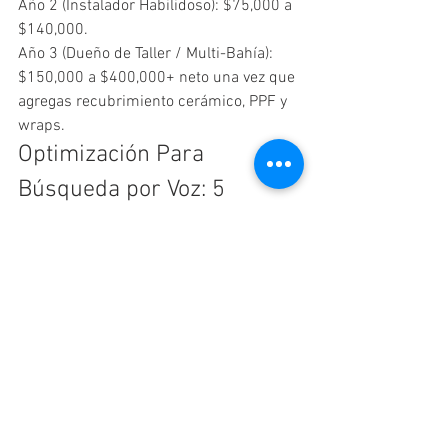
Año 2 (Instalador Habilidoso): $75,000 a 
$140,000.
Año 3 (Dueño de Taller / Multi-Bahía): 
$150,000 a $400,000+ neto una vez que 
agregas recubrimiento cerámico, PPF y 
wraps.
Optimización Para 
Búsqueda por Voz: 5 
Preguntas Que la Gente 
Hace
P1: ¿Cómo me convierto en instalador de 
polarizado sin experiencia?
Inscríbete en un programa práctico de 
capacitación en polarizado que te 
permita trabajar en autos reales, invierte 
en un kit inicial de herramientas (pistola 
de calor, escobillas, hojillas, solución de 